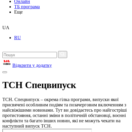
Онлайн
ТБ програма
Еще
UA
RU
Відкрити у додатку
ТСН Спецвипуск
ТСН. Спецвипуск – окрема гілка програми, випуски якої
присвячені особливим подіям та позачерговим включенням з
найсвіжішими новинами. Тут ви довідаєтесь про найгостріші
протистояння, останні зміни в політичній обстановці, воєнні
конфлікти та багато інших новин, які не можуть чекати на
наступний випуск ТСН.