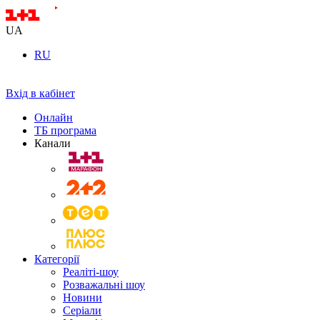
UA
RU
Вхід в кабінет
Онлайн
ТБ програма
Канали
Категорії
Реаліті-шоу
Розважальні шоу
Новини
Серіали