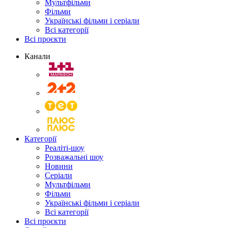
Мультфільми
Фільми
Українські фільми і серіали
Всі категорії
Всі проєкти
Канали
Категорії
Реаліті-шоу
Розважальні шоу
Новини
Серіали
Мультфільми
Фільми
Українські фільми і серіали
Всі категорії
Всі проєкти