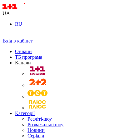
UA
RU
Вхід в кабінет
Онлайн
ТБ програма
Канали
Категорії
Реаліті-шоу
Розважальні шоу
Новини
Серіали