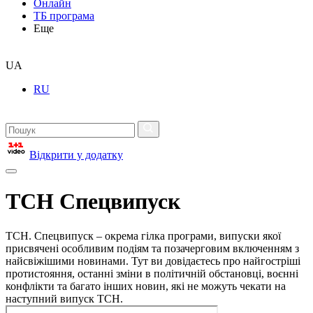
Онлайн
ТБ програма
Еще
UA
RU
Відкрити у додатку
ТСН Спецвипуск
ТСН. Спецвипуск – окрема гілка програми, випуски якої
присвячені особливим подіям та позачерговим включенням з
найсвіжішими новинами. Тут ви довідаєтесь про найгостріші
протистояння, останні зміни в політичній обстановці, воєнні
конфлікти та багато інших новин, які не можуть чекати на
наступний випуск ТСН.