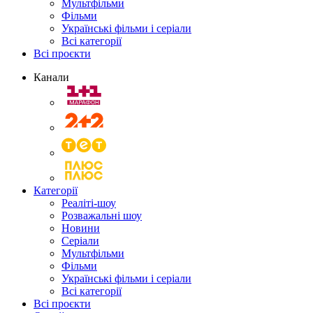
Мультфільми
Фільми
Українські фільми і серіали
Всі категорії
Всі проєкти
Канали
Категорії
Реаліті-шоу
Розважальні шоу
Новини
Серіали
Мультфільми
Фільми
Українські фільми і серіали
Всі категорії
Всі проєкти