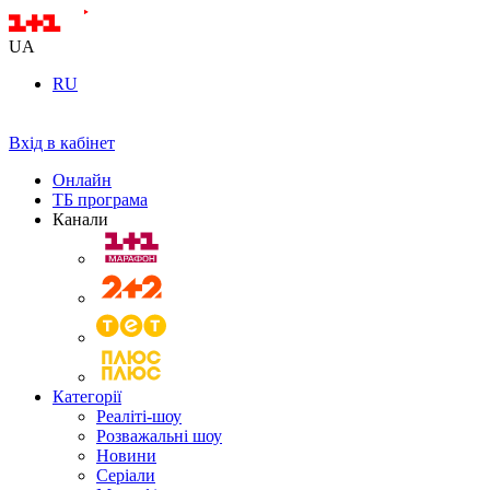
UA
RU
Вхід в кабінет
Онлайн
ТБ програма
Канали
Категорії
Реаліті-шоу
Розважальні шоу
Новини
Серіали