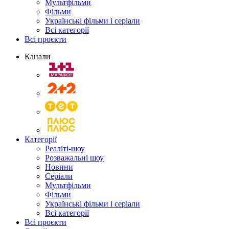
Мультфільми
Фільми
Українські фільми і серіали
Всі категорії
Всі проєкти
Канали
Категорії
Реаліті-шоу
Розважальні шоу
Новини
Серіали
Мультфільми
Фільми
Українські фільми і серіали
Всі категорії
Всі проєкти