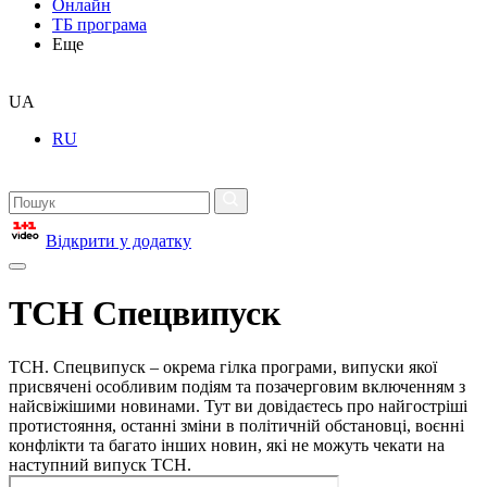
Онлайн
ТБ програма
Еще
UA
RU
Відкрити у додатку
ТСН Спецвипуск
ТСН. Спецвипуск – окрема гілка програми, випуски якої
присвячені особливим подіям та позачерговим включенням з
найсвіжішими новинами. Тут ви довідаєтесь про найгостріші
протистояння, останні зміни в політичній обстановці, воєнні
конфлікти та багато інших новин, які не можуть чекати на
наступний випуск ТСН.