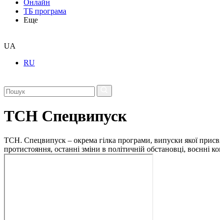
Онлайн
ТБ програма
Еще
UA
RU
ТСН Спецвипуск
ТСН. Спецвипуск – окрема гілка програми, випуски якої присв
протистояння, останні зміни в політичній обстановці, воєнні 