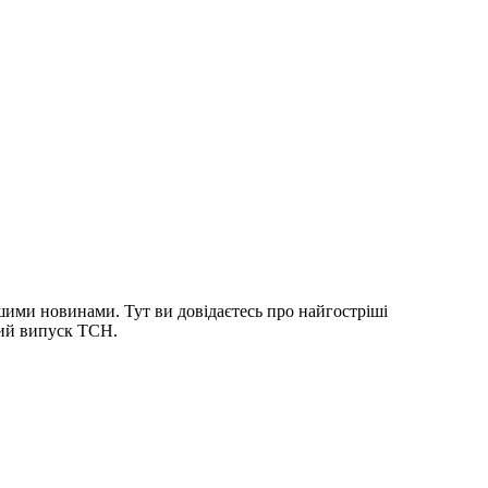
шими новинами. Тут ви довідаєтесь про найгостріші
ний випуск ТСН.