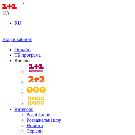
UA
RU
Вхід в кабінет
Онлайн
ТБ програма
Канали
Категорії
Реаліті-шоу
Розважальні шоу
Новини
Серіали