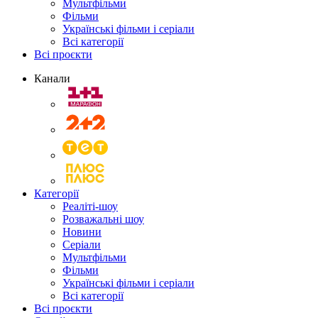
Мультфільми
Фільми
Українські фільми і серіали
Всі категорії
Всі проєкти
Канали
Категорії
Реаліті-шоу
Розважальні шоу
Новини
Серіали
Мультфільми
Фільми
Українські фільми і серіали
Всі категорії
Всі проєкти