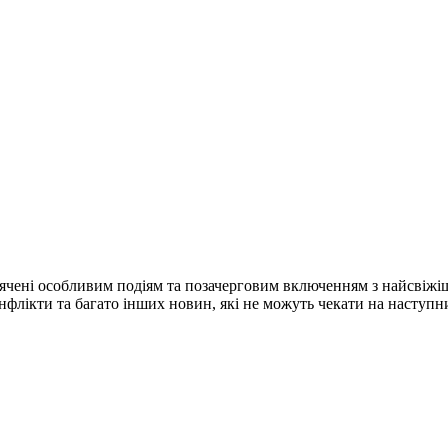
ячені особливим подіям та позачерговим включенням з найсвіжі
конфлікти та багато інших новин, які не можуть чекати на наступ