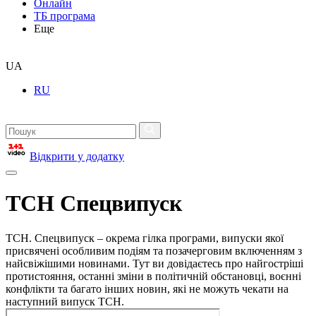
Онлайн
ТБ програма
Еще
UA
RU
Відкрити у додатку
ТСН Спецвипуск
ТСН. Спецвипуск – окрема гілка програми, випуски якої
присвячені особливим подіям та позачерговим включенням з
найсвіжішими новинами. Тут ви довідаєтесь про найгостріші
протистояння, останні зміни в політичній обстановці, воєнні
конфлікти та багато інших новин, які не можуть чекати на
наступний випуск ТСН.