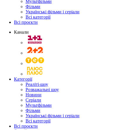
Мультфільми
Фільми
Українські фільми і серіали
Всі категорії
Всі проєкти
Канали
Категорії
Реаліті-шоу
Розважальні шоу
Новини
Серіали
Мультфільми
Фільми
Українські фільми і серіали
Всі категорії
Всі проєкти