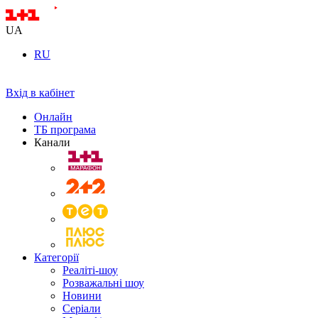
UA
RU
Вхід в кабінет
Онлайн
ТБ програма
Канали
Категорії
Реаліті-шоу
Розважальні шоу
Новини
Серіали