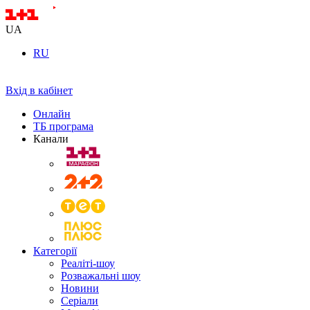
UA
RU
Вхід в кабінет
Онлайн
ТБ програма
Канали
Категорії
Реаліті-шоу
Розважальні шоу
Новини
Серіали