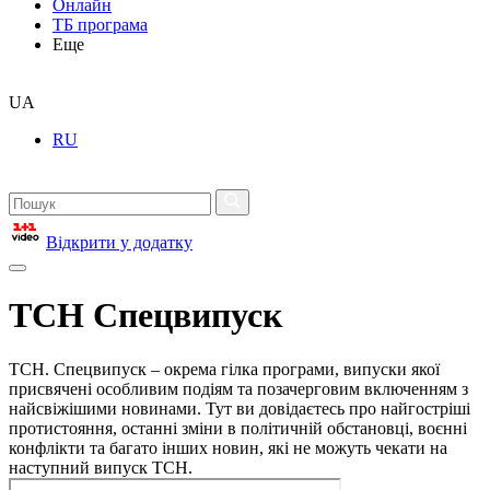
Онлайн
ТБ програма
Еще
UA
RU
Відкрити у додатку
ТСН Спецвипуск
ТСН. Спецвипуск – окрема гілка програми, випуски якої
присвячені особливим подіям та позачерговим включенням з
найсвіжішими новинами. Тут ви довідаєтесь про найгостріші
протистояння, останні зміни в політичній обстановці, воєнні
конфлікти та багато інших новин, які не можуть чекати на
наступний випуск ТСН.