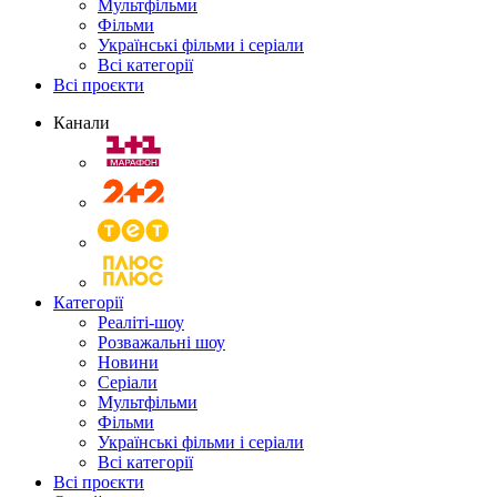
Мультфільми
Фільми
Українські фільми і серіали
Всі категорії
Всі проєкти
Канали
Категорії
Реаліті-шоу
Розважальні шоу
Новини
Серіали
Мультфільми
Фільми
Українські фільми і серіали
Всі категорії
Всі проєкти