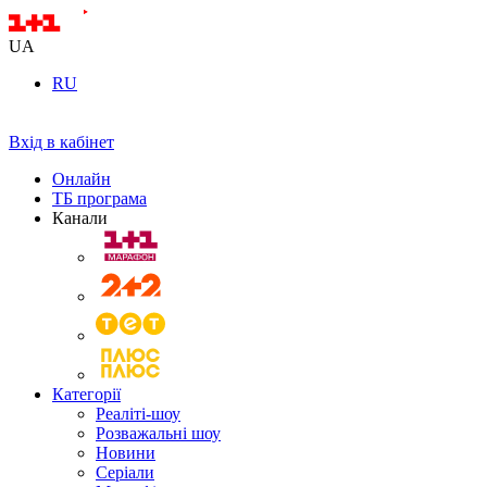
UA
RU
Вхід в кабінет
Онлайн
ТБ програма
Канали
Категорії
Реаліті-шоу
Розважальні шоу
Новини
Серіали