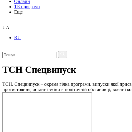
Онлайн
ТБ програма
Еще
UA
RU
ТСН Спецвипуск
ТСН. Спецвипуск – окрема гілка програми, випуски якої присв
протистояння, останні зміни в політичній обстановці, воєнні 