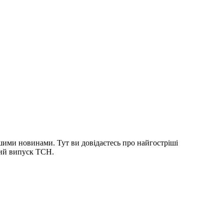
шими новинами. Тут ви довідаєтесь про найгостріші
ний випуск ТСН.