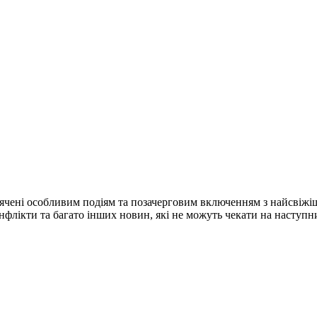
ячені особливим подіям та позачерговим включенням з найсвіжі
конфлікти та багато інших новин, які не можуть чекати на наступ