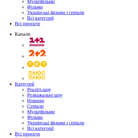
Мультфільми
Фільми
Українські фільми і серіали
Всі категорії
Всі проєкти
Канали
Категорії
Реаліті-шоу
Розважальні шоу
Новини
Серіали
Мультфільми
Фільми
Українські фільми і серіали
Всі категорії
Всі проєкти