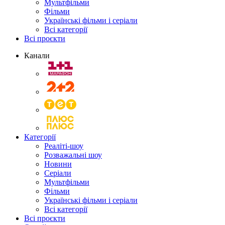
Мультфільми
Фільми
Українські фільми і серіали
Всі категорії
Всі проєкти
Канали
Категорії
Реаліті-шоу
Розважальні шоу
Новини
Серіали
Мультфільми
Фільми
Українські фільми і серіали
Всі категорії
Всі проєкти