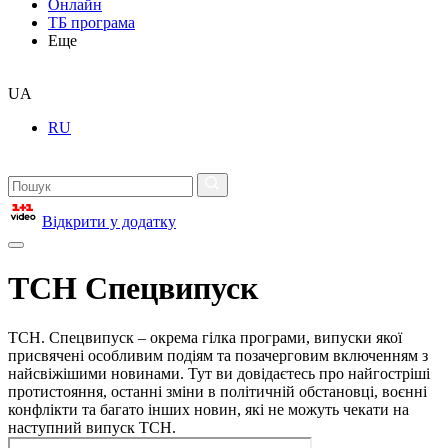
Онлайн
ТБ програма
Еще
UA
RU
Відкрити у додатку
ТСН Спецвипуск
ТСН. Спецвипуск – окрема гілка програми, випуски якої
присвячені особливим подіям та позачерговим включенням з
найсвіжішими новинами. Тут ви довідаєтесь про найгостріші
протистояння, останні зміни в політичній обстановці, воєнні
конфлікти та багато інших новин, які не можуть чекати на
наступний випуск ТСН.