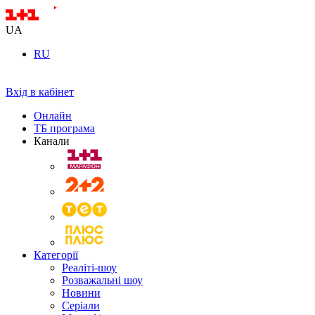
UA
RU
Вхід в кабінет
Онлайн
ТБ програма
Канали
Категорії
Реаліті-шоу
Розважальні шоу
Новини
Серіали