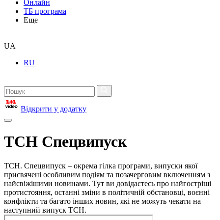
Онлайн
ТБ програма
Еще
UA
RU
Відкрити у додатку
ТСН Спецвипуск
ТСН. Спецвипуск – окрема гілка програми, випуски якої
присвячені особливим подіям та позачерговим включенням з
найсвіжішими новинами. Тут ви довідаєтесь про найгостріші
протистояння, останні зміни в політичній обстановці, воєнні
конфлікти та багато інших новин, які не можуть чекати на
наступний випуск ТСН.