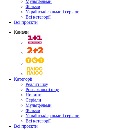
Мультфільми
Фільми
Українські фільми і серіали
Всі категорії
Всі проєкти
Канали
Категорії
Реаліті-шоу
Розважальні шоу
Новини
Серіали
Мультфільми
Фільми
Українські фільми і серіали
Всі категорії
Всі проєкти