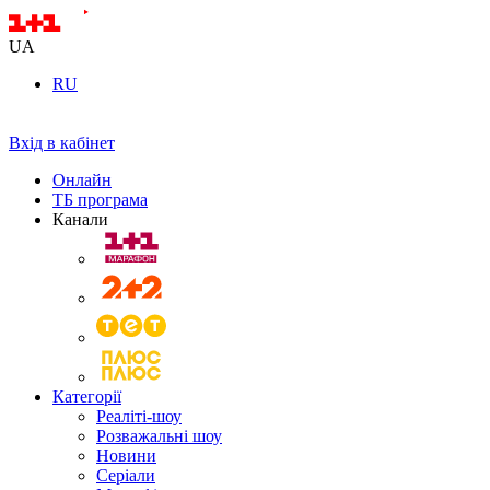
UA
RU
Вхід в кабінет
Онлайн
ТБ програма
Канали
Категорії
Реаліті-шоу
Розважальні шоу
Новини
Серіали