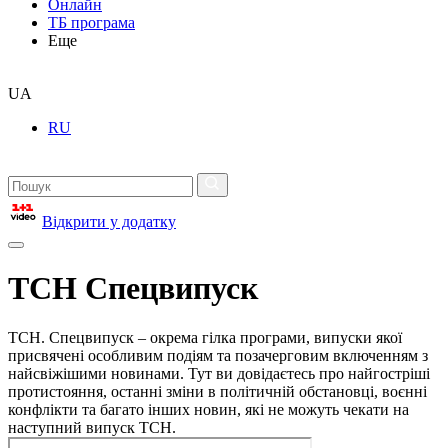
Онлайн
ТБ програма
Еще
UA
RU
Відкрити у додатку
ТСН Спецвипуск
ТСН. Спецвипуск – окрема гілка програми, випуски якої
присвячені особливим подіям та позачерговим включенням з
найсвіжішими новинами. Тут ви довідаєтесь про найгостріші
протистояння, останні зміни в політичній обстановці, воєнні
конфлікти та багато інших новин, які не можуть чекати на
наступний випуск ТСН.