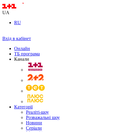
UA
RU
Вхід в кабінет
Онлайн
ТБ програма
Канали
Категорії
Реаліті-шоу
Розважальні шоу
Новини
Серіали