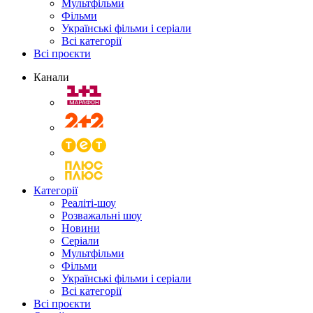
Мультфільми
Фільми
Українські фільми і серіали
Всі категорії
Всі проєкти
Канали
Категорії
Реаліті-шоу
Розважальні шоу
Новини
Серіали
Мультфільми
Фільми
Українські фільми і серіали
Всі категорії
Всі проєкти