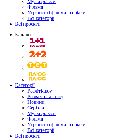
Мультфільми
Фільми
Українські фільми і серіали
Всі категорії
Всі проєкти
Канали
Категорії
Реаліті-шоу
Розважальні шоу
Новини
Серіали
Мультфільми
Фільми
Українські фільми і серіали
Всі категорії
Всі проєкти