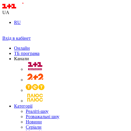
UA
RU
Вхід в кабінет
Онлайн
ТБ програма
Канали
Категорії
Реаліті-шоу
Розважальні шоу
Новини
Серіали