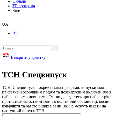
Онлайн
ТБ програма
Еще
UA
RU
Відкрити у додатку
ТСН Спецвипуск
ТСН. Спецвипуск – окрема гілка програми, випуски якої
присвячені особливим подіям та позачерговим включенням з
найсвіжішими новинами. Тут ви довідаєтесь про найгостріші
протистояння, останні зміни в політичній обстановці, воєнні
конфлікти та багато інших новин, які не можуть чекати на
наступний випуск ТСН.