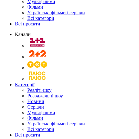
Мультфільми
Фільми
Українські фільми і серіали
Всі категорії
Всі проєкти
Канали
Категорії
Реаліті-шоу
Розважальні шоу
Новини
Серіали
Мультфільми
Фільми
Українські фільми і серіали
Всі категорії
Всі проєкти