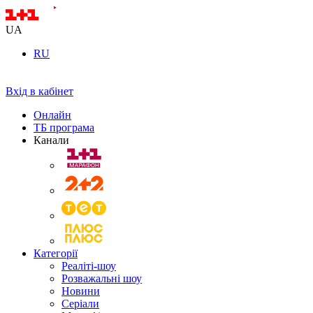
UA
RU
Вхід в кабінет
Онлайн
ТБ програма
Канали
Категорії
Реаліті-шоу
Розважальні шоу
Новини
Серіали