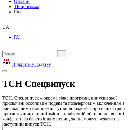
Онлайн
ТБ програма
Еще
UA
RU
Відкрити у додатку
ТСН Спецвипуск
ТСН. Спецвипуск – окрема гілка програми, випуски якої
присвячені особливим подіям та позачерговим включенням з
найсвіжішими новинами. Тут ви довідаєтесь про найгостріші
протистояння, останні зміни в політичній обстановці, воєнні
конфлікти та багато інших новин, які не можуть чекати на
наступний випуск ТСН.