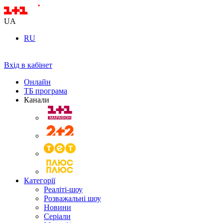
UA
RU
Вхід в кабінет
Онлайн
ТБ програма
Канали
Категорії
Реаліті-шоу
Розважальні шоу
Новини
Серіали