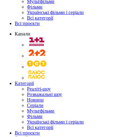
Мультфільми
Фільми
Українські фільми і серіали
Всі категорії
Всі проєкти
Канали
Категорії
Реаліті-шоу
Розважальні шоу
Новини
Серіали
Мультфільми
Фільми
Українські фільми і серіали
Всі категорії
Всі проєкти