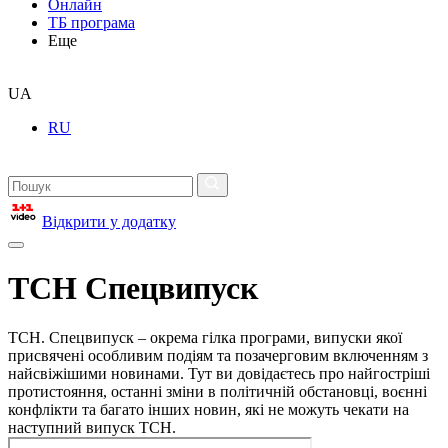
Онлайн
ТБ програма
Еще
UA
RU
Відкрити у додатку
ТСН Спецвипуск
ТСН. Спецвипуск – окрема гілка програми, випуски якої
присвячені особливим подіям та позачерговим включенням з
найсвіжішими новинами. Тут ви довідаєтесь про найгостріші
протистояння, останні зміни в політичній обстановці, воєнні
конфлікти та багато інших новин, які не можуть чекати на
наступний випуск ТСН.