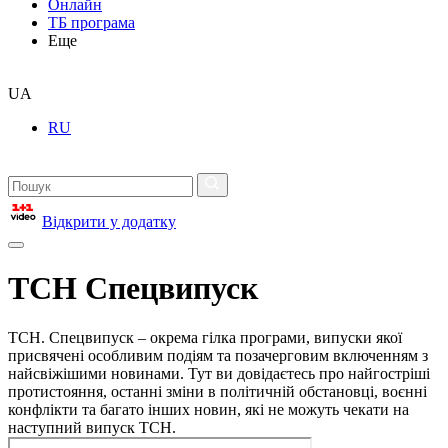
Онлайн
ТБ програма
Еще
UA
RU
Відкрити у додатку
ТСН Спецвипуск
ТСН. Спецвипуск – окрема гілка програми, випуски якої
присвячені особливим подіям та позачерговим включенням з
найсвіжішими новинами. Тут ви довідаєтесь про найгостріші
протистояння, останні зміни в політичній обстановці, воєнні
конфлікти та багато інших новин, які не можуть чекати на
наступний випуск ТСН.