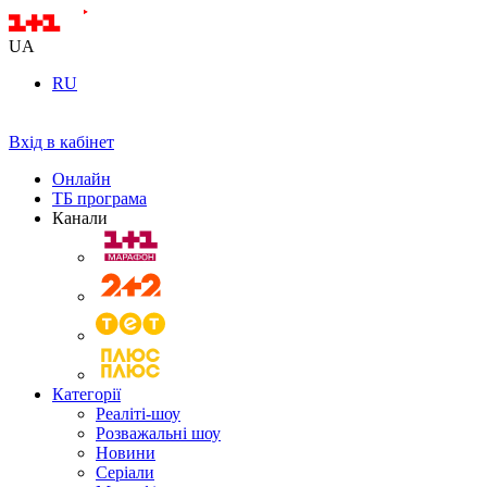
UA
RU
Вхід в кабінет
Онлайн
ТБ програма
Канали
Категорії
Реаліті-шоу
Розважальні шоу
Новини
Серіали