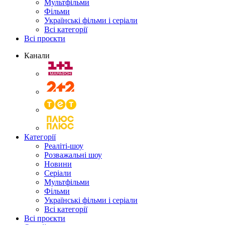
Мультфільми
Фільми
Українські фільми і серіали
Всі категорії
Всі проєкти
Канали
Категорії
Реаліті-шоу
Розважальні шоу
Новини
Серіали
Мультфільми
Фільми
Українські фільми і серіали
Всі категорії
Всі проєкти