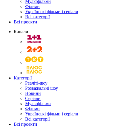
Мультфільми
Фільми
Українські фільми і серіали
Всі категорії
Всі проєкти
Канали
Категорії
Реаліті-шоу
Розважальні шоу
Новини
Серіали
Мультфільми
Фільми
Українські фільми і серіали
Всі категорії
Всі проєкти