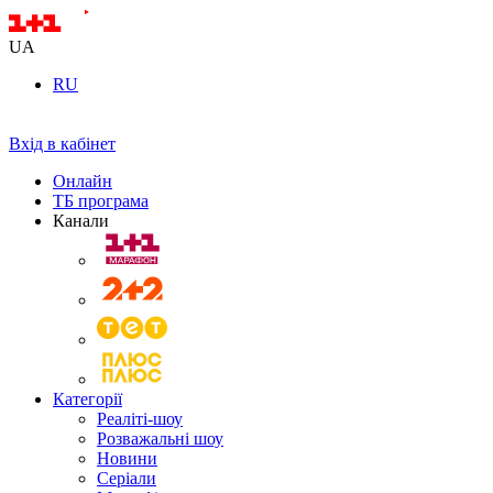
UA
RU
Вхід в кабінет
Онлайн
ТБ програма
Канали
Категорії
Реаліті-шоу
Розважальні шоу
Новини
Серіали