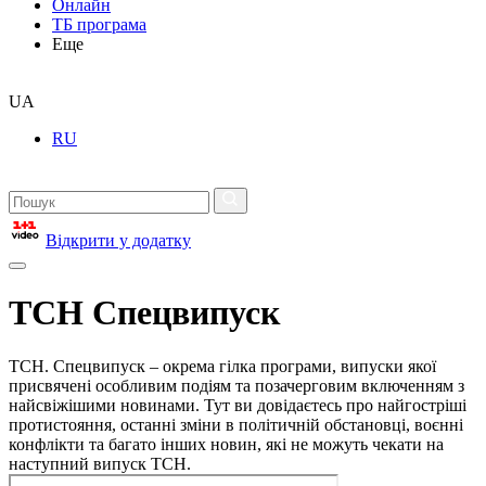
Онлайн
ТБ програма
Еще
UA
RU
Відкрити у додатку
ТСН Спецвипуск
ТСН. Спецвипуск – окрема гілка програми, випуски якої
присвячені особливим подіям та позачерговим включенням з
найсвіжішими новинами. Тут ви довідаєтесь про найгостріші
протистояння, останні зміни в політичній обстановці, воєнні
конфлікти та багато інших новин, які не можуть чекати на
наступний випуск ТСН.