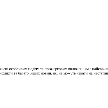
ячені особливим подіям та позачерговим включенням з найсвіжі
конфлікти та багато інших новин, які не можуть чекати на наступ