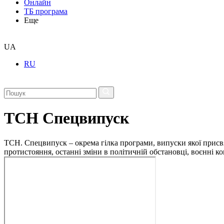
Онлайн
ТБ програма
Еще
UA
RU
ТСН Спецвипуск
ТСН. Спецвипуск – окрема гілка програми, випуски якої присв
протистояння, останні зміни в політичній обстановці, воєнні 