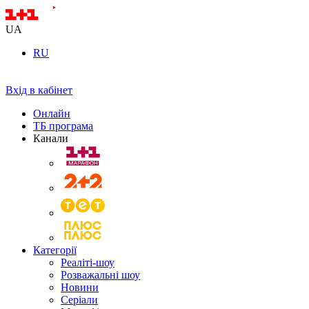
UA
RU
Вхід в кабінет
Онлайн
ТБ програма
Канали
Категорії
Реаліті-шоу
Розважальні шоу
Новини
Серіали