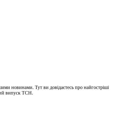
шими новинами. Тут ви довідаєтесь про найгостріші
ний випуск ТСН.