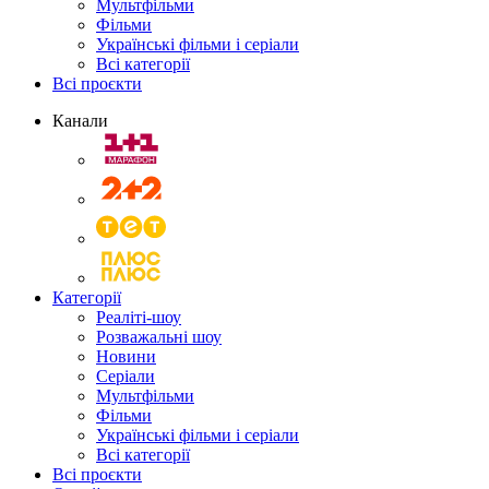
Мультфільми
Фільми
Українські фільми і серіали
Всі категорії
Всі проєкти
Канали
Категорії
Реаліті-шоу
Розважальні шоу
Новини
Серіали
Мультфільми
Фільми
Українські фільми і серіали
Всі категорії
Всі проєкти