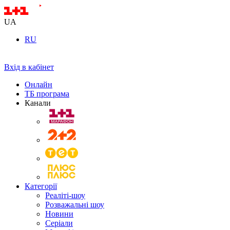
UA
RU
Вхід в кабінет
Онлайн
ТБ програма
Канали
Категорії
Реаліті-шоу
Розважальні шоу
Новини
Серіали