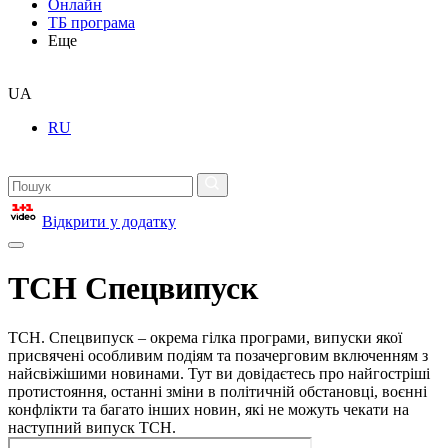
Онлайн
ТБ програма
Еще
UA
RU
Відкрити у додатку
ТСН Спецвипуск
ТСН. Спецвипуск – окрема гілка програми, випуски якої
присвячені особливим подіям та позачерговим включенням з
найсвіжішими новинами. Тут ви довідаєтесь про найгостріші
протистояння, останні зміни в політичній обстановці, воєнні
конфлікти та багато інших новин, які не можуть чекати на
наступний випуск ТСН.