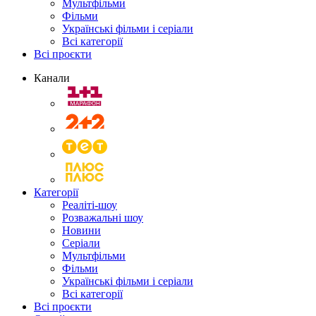
Мультфільми
Фільми
Українські фільми і серіали
Всі категорії
Всі проєкти
Канали
Категорії
Реаліті-шоу
Розважальні шоу
Новини
Серіали
Мультфільми
Фільми
Українські фільми і серіали
Всі категорії
Всі проєкти