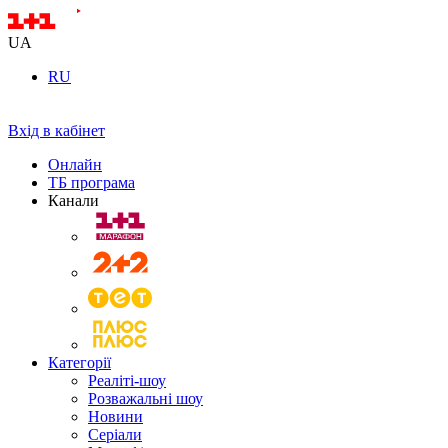
UA
RU
Вхід в кабінет
Онлайн
ТБ програма
Канали
Категорії
Реаліті-шоу
Розважальні шоу
Новини
Серіали