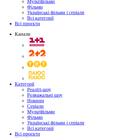
Мультфільми
Фільми
Українські фільми і серіали
Всі категорії
Всі проєкти
Канали
Категорії
Реаліті-шоу
Розважальні шоу
Новини
Серіали
Мультфільми
Фільми
Українські фільми і серіали
Всі категорії
Всі проєкти