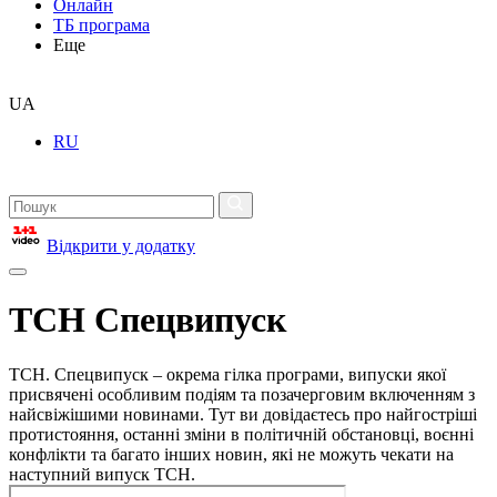
Онлайн
ТБ програма
Еще
UA
RU
Відкрити у додатку
ТСН Спецвипуск
ТСН. Спецвипуск – окрема гілка програми, випуски якої
присвячені особливим подіям та позачерговим включенням з
найсвіжішими новинами. Тут ви довідаєтесь про найгостріші
протистояння, останні зміни в політичній обстановці, воєнні
конфлікти та багато інших новин, які не можуть чекати на
наступний випуск ТСН.