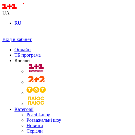
UA
RU
Вхід в кабінет
Онлайн
ТБ програма
Канали
Категорії
Реаліті-шоу
Розважальні шоу
Новини
Серіали