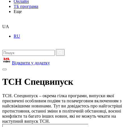
Онлайн
ТБ програма
Еще
UA
RU
Відкрити у додатку
ТСН Спецвипуск
ТСН. Спецвипуск – окрема гілка програми, випуски якої
присвячені особливим подіям та позачерговим включенням з
найсвіжішими новинами. Тут ви довідаєтесь про найгостріші
протистояння, останні зміни в політичній обстановці, воєнні
конфлікти та багато інших новин, які не можуть чекати на
наступний випуск ТСН.