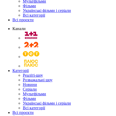
Мультфільми
Фільми
Українські фільми і серіали
Всі категорії
Всі проєкти
Канали
Категорії
Реаліті-шоу
Розважальні шоу
Новини
Серіали
Мультфільми
Фільми
Українські фільми і серіали
Всі категорії
Всі проєкти