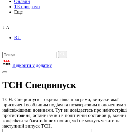
Онлайн
ТБ програма
Еще
UA
RU
Відкрити у додатку
ТСН Спецвипуск
ТСН. Спецвипуск – окрема гілка програми, випуски якої
присвячені особливим подіям та позачерговим включенням з
найсвіжішими новинами. Тут ви довідаєтесь про найгостріші
протистояння, останні зміни в політичній обстановці, воєнні
конфлікти та багато інших новин, які не можуть чекати на
наступний випуск ТСН.