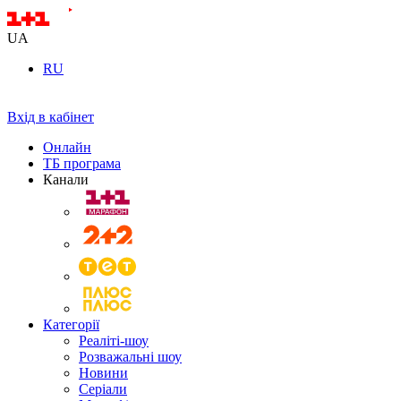
UA
RU
Вхід в кабінет
Онлайн
ТБ програма
Канали
Категорії
Реаліті-шоу
Розважальні шоу
Новини
Серіали