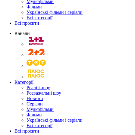
Мультфільми
Фільми
Українські фільми і серіали
Всі категорії
Всі проєкти
Канали
Категорії
Реаліті-шоу
Розважальні шоу
Новини
Серіали
Мультфільми
Фільми
Українські фільми і серіали
Всі категорії
Всі проєкти