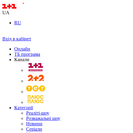
UA
RU
Вхід в кабінет
Онлайн
ТБ програма
Канали
Категорії
Реаліті-шоу
Розважальні шоу
Новини
Серіали