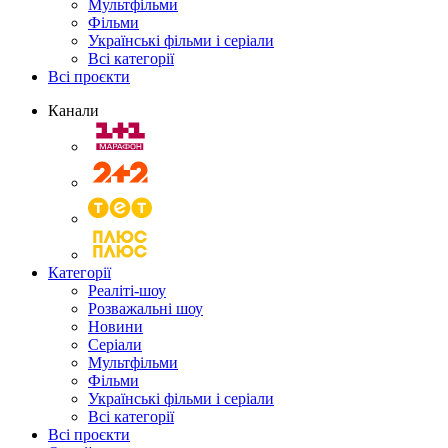
Мультфільми
Фільми
Українські фільми і серіали
Всі категорії
Всі проєкти
Канали
Категорії
Реаліті-шоу
Розважальні шоу
Новини
Серіали
Мультфільми
Фільми
Українські фільми і серіали
Всі категорії
Всі проєкти