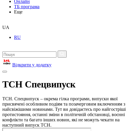
Онлайн
ТБ програма
Еще
UA
RU
Відкрити у додатку
ТСН Спецвипуск
ТСН. Спецвипуск – окрема гілка програми, випуски якої
присвячені особливим подіям та позачерговим включенням з
найсвіжішими новинами. Тут ви довідаєтесь про найгостріші
протистояння, останні зміни в політичній обстановці, воєнні
конфлікти та багато інших новин, які не можуть чекати на
наступний випуск ТСН.