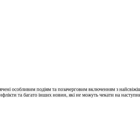
ячені особливим подіям та позачерговим включенням з найсвіжі
конфлікти та багато інших новин, які не можуть чекати на наступ