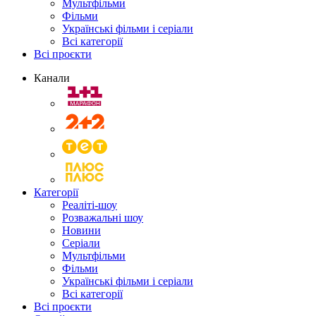
Мультфільми
Фільми
Українські фільми і серіали
Всі категорії
Всі проєкти
Канали
Категорії
Реаліті-шоу
Розважальні шоу
Новини
Серіали
Мультфільми
Фільми
Українські фільми і серіали
Всі категорії
Всі проєкти