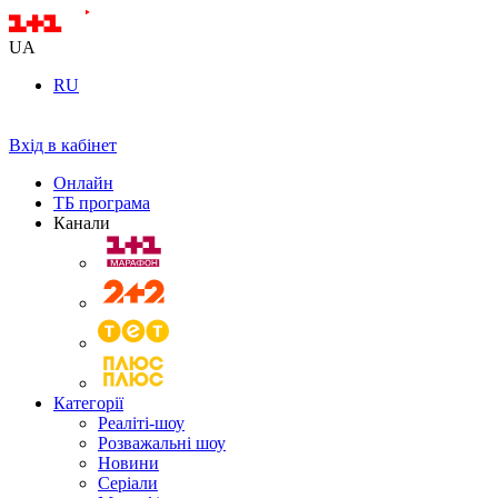
UA
RU
Вхід в кабінет
Онлайн
ТБ програма
Канали
Категорії
Реаліті-шоу
Розважальні шоу
Новини
Серіали