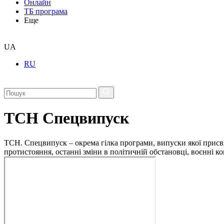
Онлайн
ТБ програма
Еще
UA
RU
ТСН Спецвипуск
ТСН. Спецвипуск – окрема гілка програми, випуски якої присв
протистояння, останні зміни в політичній обстановці, воєнні 