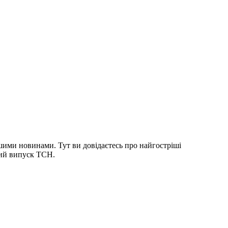
шими новинами. Тут ви довідаєтесь про найгостріші
ний випуск ТСН.