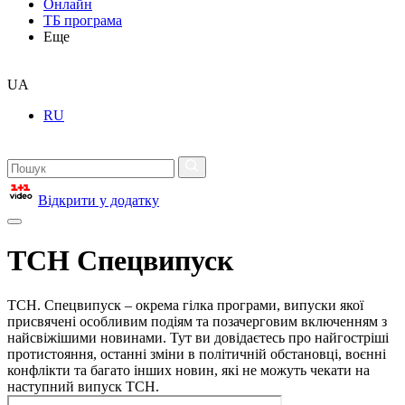
Онлайн
ТБ програма
Еще
UA
RU
Відкрити у додатку
ТСН Спецвипуск
ТСН. Спецвипуск – окрема гілка програми, випуски якої
присвячені особливим подіям та позачерговим включенням з
найсвіжішими новинами. Тут ви довідаєтесь про найгостріші
протистояння, останні зміни в політичній обстановці, воєнні
конфлікти та багато інших новин, які не можуть чекати на
наступний випуск ТСН.