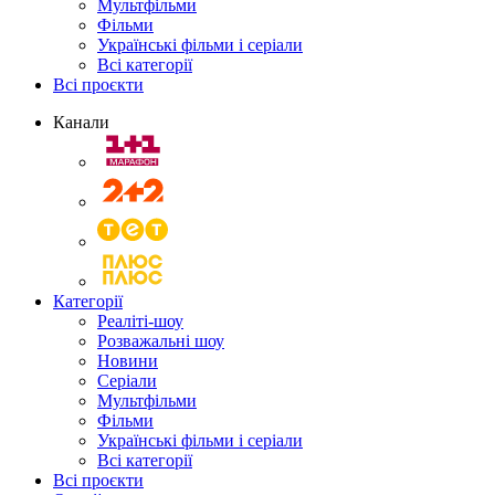
Мультфільми
Фільми
Українські фільми і серіали
Всі категорії
Всі проєкти
Канали
Категорії
Реаліті-шоу
Розважальні шоу
Новини
Серіали
Мультфільми
Фільми
Українські фільми і серіали
Всі категорії
Всі проєкти