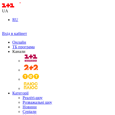
UA
RU
Вхід в кабінет
Онлайн
ТБ програма
Канали
Категорії
Реаліті-шоу
Розважальні шоу
Новини
Серіали