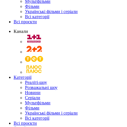
Мультфільми
Фільми
Українські фільми і серіали
Всі категорії
Всі проєкти
Канали
Категорії
Реаліті-шоу
Розважальні шоу
Новини
Серіали
Мультфільми
Фільми
Українські фільми і серіали
Всі категорії
Всі проєкти