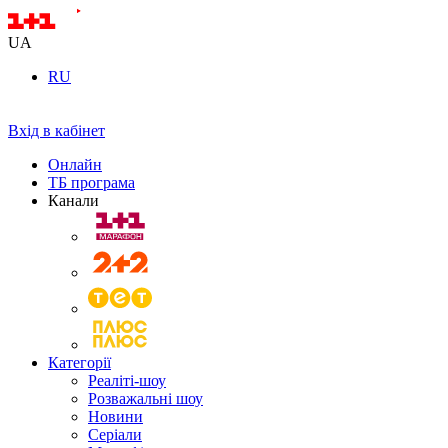
UA
RU
Вхід в кабінет
Онлайн
ТБ програма
Канали
Категорії
Реаліті-шоу
Розважальні шоу
Новини
Серіали