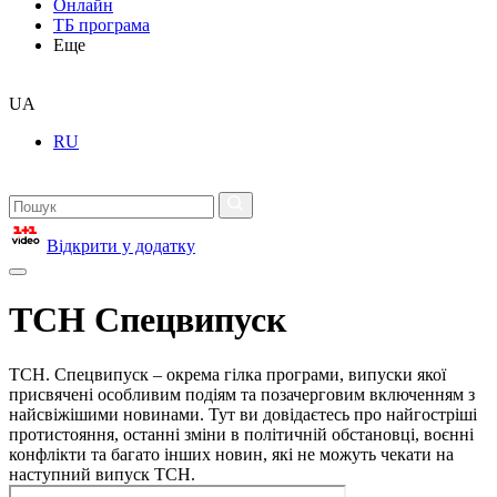
Онлайн
ТБ програма
Еще
UA
RU
Відкрити у додатку
ТСН Спецвипуск
ТСН. Спецвипуск – окрема гілка програми, випуски якої
присвячені особливим подіям та позачерговим включенням з
найсвіжішими новинами. Тут ви довідаєтесь про найгостріші
протистояння, останні зміни в політичній обстановці, воєнні
конфлікти та багато інших новин, які не можуть чекати на
наступний випуск ТСН.