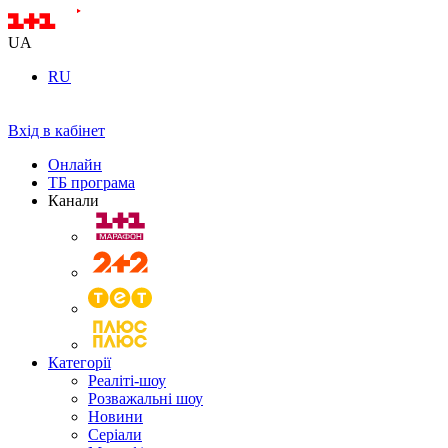
UA
RU
Вхід в кабінет
Онлайн
ТБ програма
Канали
Категорії
Реаліті-шоу
Розважальні шоу
Новини
Серіали