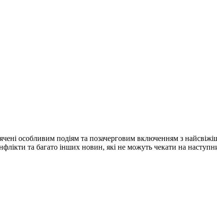
ячені особливим подіям та позачерговим включенням з найсвіжі
конфлікти та багато інших новин, які не можуть чекати на наступ