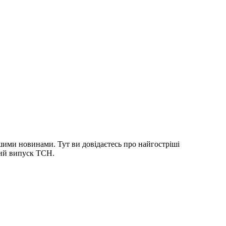
шими новинами. Тут ви довідаєтесь про найгостріші
ний випуск ТСН.