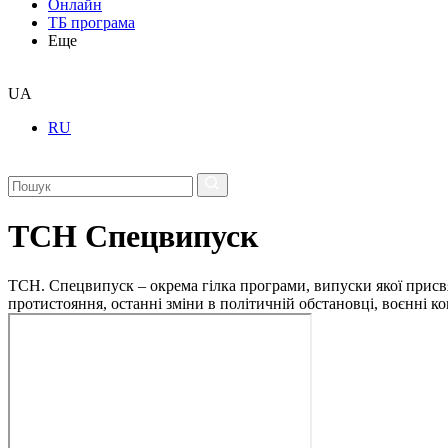
Онлайн
ТБ програма
Еще
UA
RU
ТСН Спецвипуск
ТСН. Спецвипуск – окрема гілка програми, випуски якої присв
протистояння, останні зміни в політичній обстановці, воєнні 