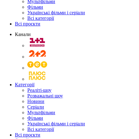
Мультфільми
Фільми
Українські фільми і серіали
Всі категорії
Всі проєкти
Канали
Категорії
Реаліті-шоу
Розважальні шоу
Новини
Серіали
Мультфільми
Фільми
Українські фільми і серіали
Всі категорії
Всі проєкти