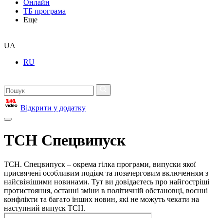
Онлайн
ТБ програма
Еще
UA
RU
Відкрити у додатку
ТСН Спецвипуск
ТСН. Спецвипуск – окрема гілка програми, випуски якої
присвячені особливим подіям та позачерговим включенням з
найсвіжішими новинами. Тут ви довідаєтесь про найгостріші
протистояння, останні зміни в політичній обстановці, воєнні
конфлікти та багато інших новин, які не можуть чекати на
наступний випуск ТСН.