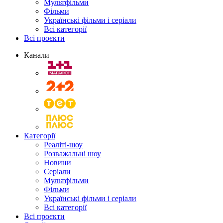
Мультфільми
Фільми
Українські фільми і серіали
Всі категорії
Всі проєкти
Канали
Категорії
Реаліті-шоу
Розважальні шоу
Новини
Серіали
Мультфільми
Фільми
Українські фільми і серіали
Всі категорії
Всі проєкти