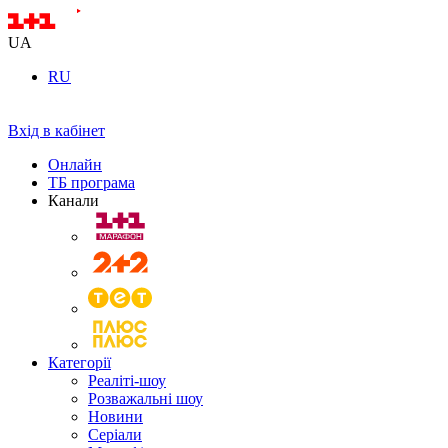
UA
RU
Вхід в кабінет
Онлайн
ТБ програма
Канали
Категорії
Реаліті-шоу
Розважальні шоу
Новини
Серіали