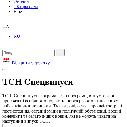
Онлайн
ТБ програма
Еще
UA
RU
Відкрити у додатку
ТСН Спецвипуск
ТСН. Спецвипуск – окрема гілка програми, випуски якої
присвячені особливим подіям та позачерговим включенням з
найсвіжішими новинами. Тут ви довідаєтесь про найгостріші
протистояння, останні зміни в політичній обстановці, воєнні
конфлікти та багато інших новин, які не можуть чекати на
наступний випуск ТСН.