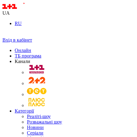
UA
RU
Вхід в кабінет
Онлайн
ТБ програма
Канали
Категорії
Реаліті-шоу
Розважальні шоу
Новини
Серіали