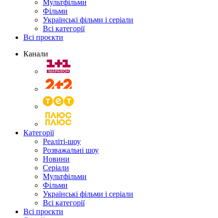
Мультфільми
Фільми
Українські фільми і серіали
Всі категорії
Всі проєкти
Канали
Категорії
Реаліті-шоу
Розважальні шоу
Новини
Серіали
Мультфільми
Фільми
Українські фільми і серіали
Всі категорії
Всі проєкти