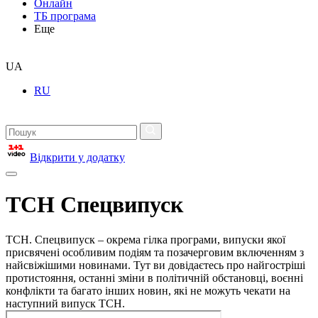
Онлайн
ТБ програма
Еще
UA
RU
Відкрити у додатку
ТСН Спецвипуск
ТСН. Спецвипуск – окрема гілка програми, випуски якої
присвячені особливим подіям та позачерговим включенням з
найсвіжішими новинами. Тут ви довідаєтесь про найгостріші
протистояння, останні зміни в політичній обстановці, воєнні
конфлікти та багато інших новин, які не можуть чекати на
наступний випуск ТСН.