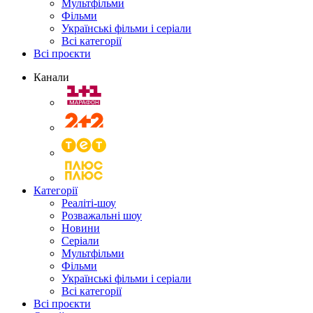
Мультфільми
Фільми
Українські фільми і серіали
Всі категорії
Всі проєкти
Канали
Категорії
Реаліті-шоу
Розважальні шоу
Новини
Серіали
Мультфільми
Фільми
Українські фільми і серіали
Всі категорії
Всі проєкти