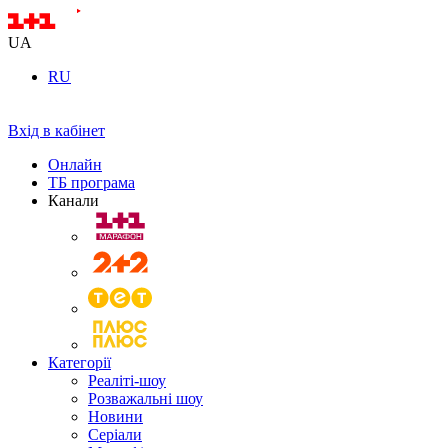
UA
RU
Вхід в кабінет
Онлайн
ТБ програма
Канали
Категорії
Реаліті-шоу
Розважальні шоу
Новини
Серіали