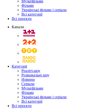
Мультфільми
Фільми
Українські фільми і серіали
Всі категорії
Всі проєкти
Канали
Категорії
Реаліті-шоу
Розважальні шоу
Новини
Серіали
Мультфільми
Фільми
Українські фільми і серіали
Всі категорії
Всі проєкти