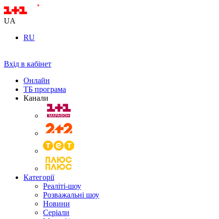
UA
RU
Вхід в кабінет
Онлайн
ТБ програма
Канали
Категорії
Реаліті-шоу
Розважальні шоу
Новини
Серіали