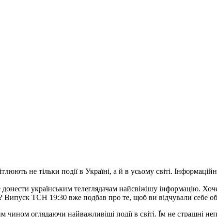
тлюють не тільки події в Україні, а й в усьому світі. Інформаці
донести українським телеглядачам найсвіжішу інформацію. Хоче
 Випуск ТСН 19:30 вже подбав про те, щоб ви відчували себе об
ким чином оглядаючи найважливіші події в світі. Їм не страшні не