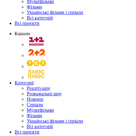
Мультфільми
Фільми
Українські фільми і серіали
Всі категорії
Всі проєкти
Канали
Категорії
Реаліті-шоу
Розважальні шоу
Новини
Серіали
Мультфільми
Фільми
Українські фільми і серіали
Всі категорії
Всі проєкти