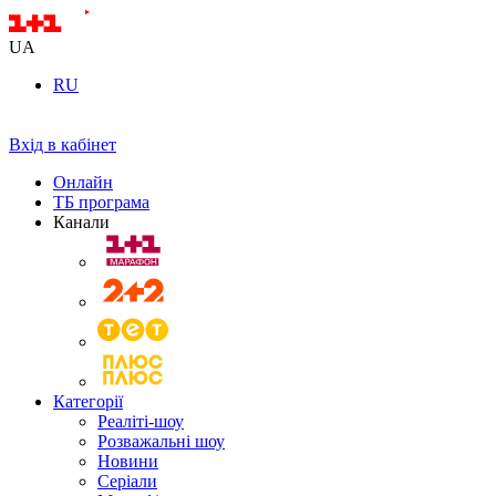
UA
RU
Вхід в кабінет
Онлайн
ТБ програма
Канали
Категорії
Реаліті-шоу
Розважальні шоу
Новини
Серіали