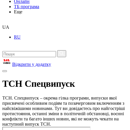
Онлайн
ТБ програма
Еще
UA
RU
Відкрити у додатку
ТСН Спецвипуск
ТСН. Спецвипуск – окрема гілка програми, випуски якої
присвячені особливим подіям та позачерговим включенням з
найсвіжішими новинами. Тут ви довідаєтесь про найгостріші
протистояння, останні зміни в політичній обстановці, воєнні
конфлікти та багато інших новин, які не можуть чекати на
наступний випуск ТСН.