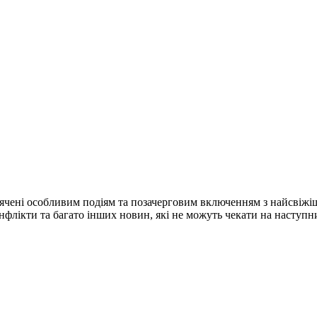
ячені особливим подіям та позачерговим включенням з найсвіжі
конфлікти та багато інших новин, які не можуть чекати на наступ