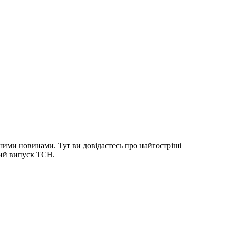
шими новинами. Тут ви довідаєтесь про найгостріші
ний випуск ТСН.