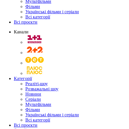
Мультфільми
Фільми
Українські фільми і серіали
Всі категорії
Всі проєкти
Канали
Категорії
Реаліті-шоу
Розважальні шоу
Новини
Серіали
Мультфільми
Фільми
Українські фільми і серіали
Всі категорії
Всі проєкти