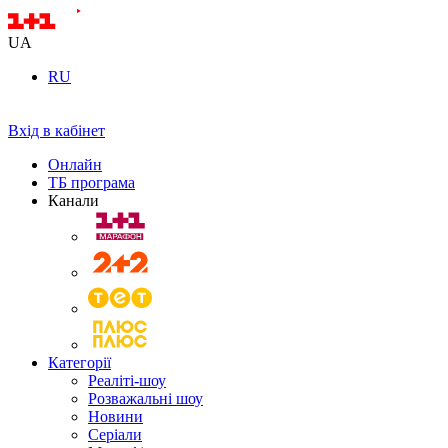
UA
RU
Вхід в кабінет
Онлайн
ТБ програма
Канали
Категорії
Реаліті-шоу
Розважальні шоу
Новини
Серіали