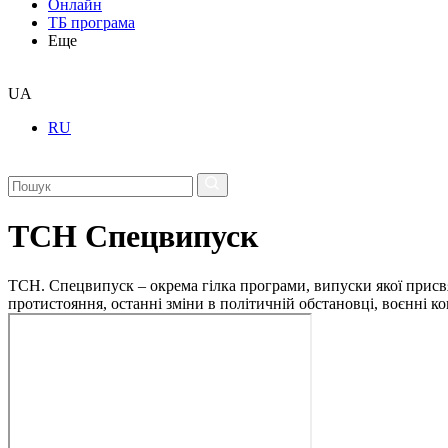
Онлайн
ТБ програма
Еще
UA
RU
ТСН Спецвипуск
ТСН. Спецвипуск – окрема гілка програми, випуски якої присв
протистояння, останні зміни в політичній обстановці, воєнні 