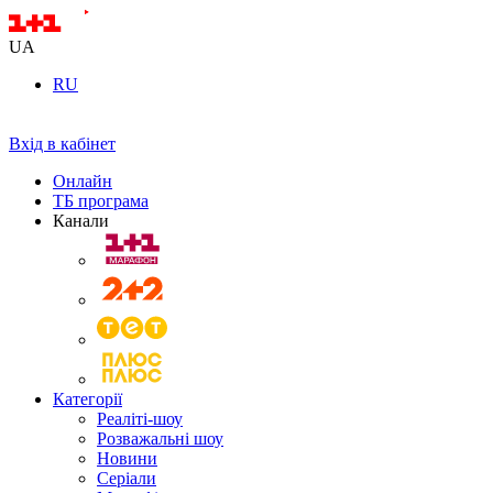
UA
RU
Вхід в кабінет
Онлайн
ТБ програма
Канали
Категорії
Реаліті-шоу
Розважальні шоу
Новини
Серіали