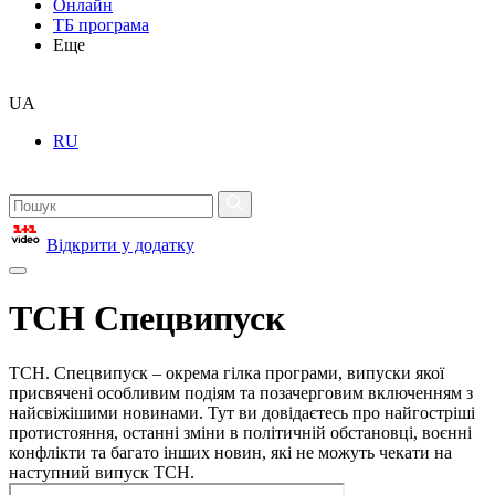
Онлайн
ТБ програма
Еще
UA
RU
Відкрити у додатку
ТСН Спецвипуск
ТСН. Спецвипуск – окрема гілка програми, випуски якої
присвячені особливим подіям та позачерговим включенням з
найсвіжішими новинами. Тут ви довідаєтесь про найгостріші
протистояння, останні зміни в політичній обстановці, воєнні
конфлікти та багато інших новин, які не можуть чекати на
наступний випуск ТСН.