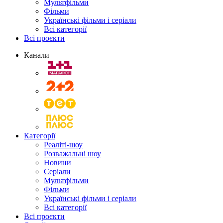
Мультфільми
Фільми
Українські фільми і серіали
Всі категорії
Всі проєкти
Канали
Категорії
Реаліті-шоу
Розважальні шоу
Новини
Серіали
Мультфільми
Фільми
Українські фільми і серіали
Всі категорії
Всі проєкти