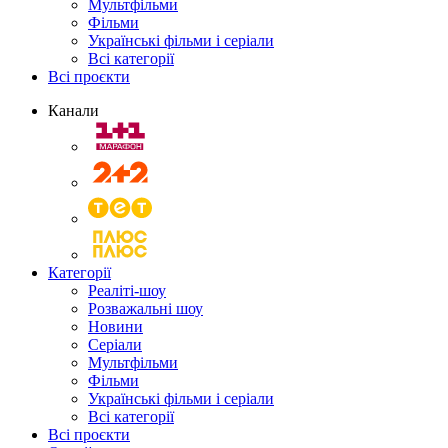
Мультфільми
Фільми
Українські фільми і серіали
Всі категорії
Всі проєкти
Канали
Категорії
Реаліті-шоу
Розважальні шоу
Новини
Серіали
Мультфільми
Фільми
Українські фільми і серіали
Всі категорії
Всі проєкти