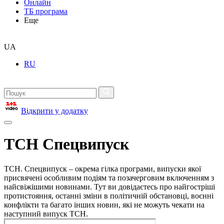
Онлайн
ТБ програма
Еще
UA
RU
Відкрити у додатку
ТСН Спецвипуск
ТСН. Спецвипуск – окрема гілка програми, випуски якої
присвячені особливим подіям та позачерговим включенням з
найсвіжішими новинами. Тут ви довідаєтесь про найгостріші
протистояння, останні зміни в політичній обстановці, воєнні
конфлікти та багато інших новин, які не можуть чекати на
наступний випуск ТСН.