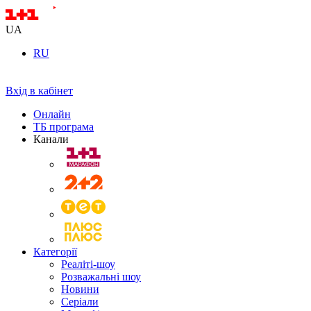
UA
RU
Вхід в кабінет
Онлайн
ТБ програма
Канали
Категорії
Реаліті-шоу
Розважальні шоу
Новини
Серіали