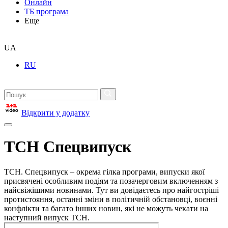
Онлайн
ТБ програма
Еще
UA
RU
Відкрити у додатку
ТСН Спецвипуск
ТСН. Спецвипуск – окрема гілка програми, випуски якої
присвячені особливим подіям та позачерговим включенням з
найсвіжішими новинами. Тут ви довідаєтесь про найгостріші
протистояння, останні зміни в політичній обстановці, воєнні
конфлікти та багато інших новин, які не можуть чекати на
наступний випуск ТСН.