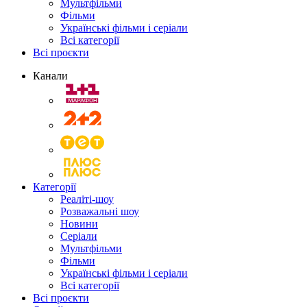
Мультфільми
Фільми
Українські фільми і серіали
Всі категорії
Всі проєкти
Канали
Категорії
Реаліті-шоу
Розважальні шоу
Новини
Серіали
Мультфільми
Фільми
Українські фільми і серіали
Всі категорії
Всі проєкти