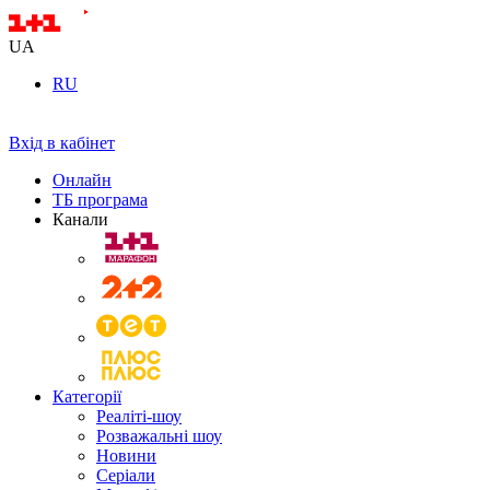
UA
RU
Вхід в кабінет
Онлайн
ТБ програма
Канали
Категорії
Реаліті-шоу
Розважальні шоу
Новини
Серіали