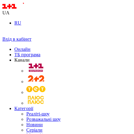
UA
RU
Вхід в кабінет
Онлайн
ТБ програма
Канали
Категорії
Реаліті-шоу
Розважальні шоу
Новини
Серіали