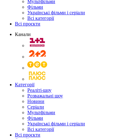
Мультфільми
Фільми
Українські фільми і серіали
Всі категорії
Всі проєкти
Канали
Категорії
Реаліті-шоу
Розважальні шоу
Новини
Серіали
Мультфільми
Фільми
Українські фільми і серіали
Всі категорії
Всі проєкти