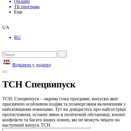
Онлайн
ТБ програма
Еще
UA
RU
Відкрити у додатку
ТСН Спецвипуск
ТСН. Спецвипуск – окрема гілка програми, випуски якої
присвячені особливим подіям та позачерговим включенням з
найсвіжішими новинами. Тут ви довідаєтесь про найгостріші
протистояння, останні зміни в політичній обстановці, воєнні
конфлікти та багато інших новин, які не можуть чекати на
наступний випуск ТСН.