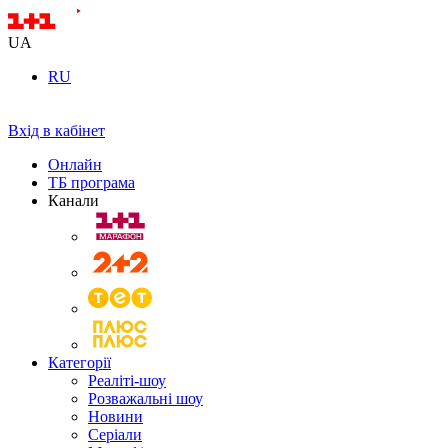
UA
RU
Вхід в кабінет
Онлайн
ТБ програма
Канали
Категорії
Реаліті-шоу
Розважальні шоу
Новини
Серіали