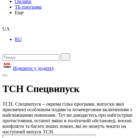
Онлайн
ТБ програма
Еще
UA
RU
Відкрити у додатку
ТСН Спецвипуск
ТСН. Спецвипуск – окрема гілка програми, випуски якої
присвячені особливим подіям та позачерговим включенням з
найсвіжішими новинами. Тут ви довідаєтесь про найгостріші
протистояння, останні зміни в політичній обстановці, воєнні
конфлікти та багато інших новин, які не можуть чекати на
наступний випуск ТСН.