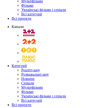
Мультфільми
Фільми
Українські фільми і серіали
Всі категорії
Всі проєкти
Канали
Категорії
Реаліті-шоу
Розважальні шоу
Новини
Серіали
Мультфільми
Фільми
Українські фільми і серіали
Всі категорії
Всі проєкти