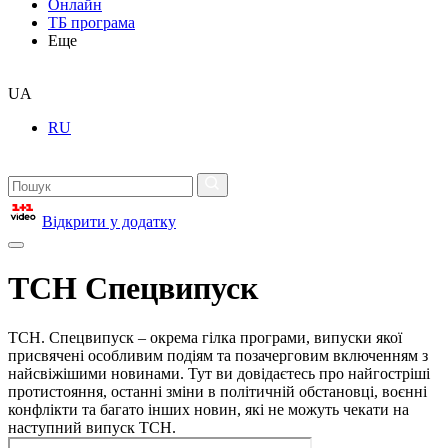
Онлайн
ТБ програма
Еще
UA
RU
Відкрити у додатку
ТСН Спецвипуск
ТСН. Спецвипуск – окрема гілка програми, випуски якої
присвячені особливим подіям та позачерговим включенням з
найсвіжішими новинами. Тут ви довідаєтесь про найгостріші
протистояння, останні зміни в політичній обстановці, воєнні
конфлікти та багато інших новин, які не можуть чекати на
наступний випуск ТСН.