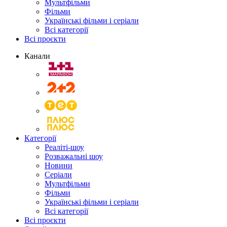
Мультфільми
Фільми
Українські фільми і серіали
Всі категорії
Всі проєкти
Канали
Категорії
Реаліті-шоу
Розважальні шоу
Новини
Серіали
Мультфільми
Фільми
Українські фільми і серіали
Всі категорії
Всі проєкти