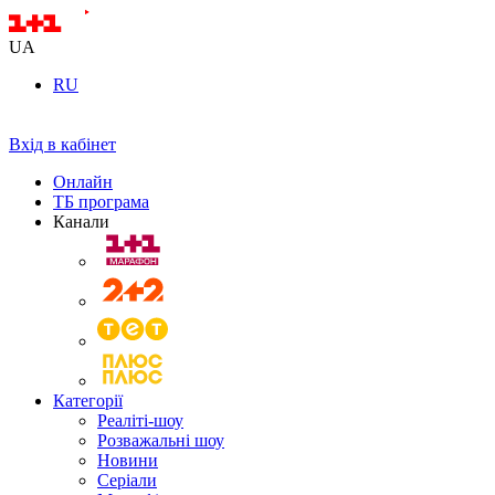
UA
RU
Вхід в кабінет
Онлайн
ТБ програма
Канали
Категорії
Реаліті-шоу
Розважальні шоу
Новини
Серіали