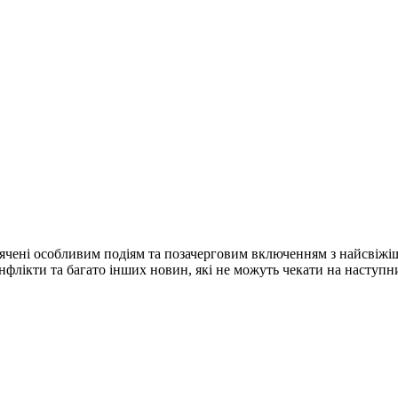
ячені особливим подіям та позачерговим включенням з найсвіжі
конфлікти та багато інших новин, які не можуть чекати на наступ