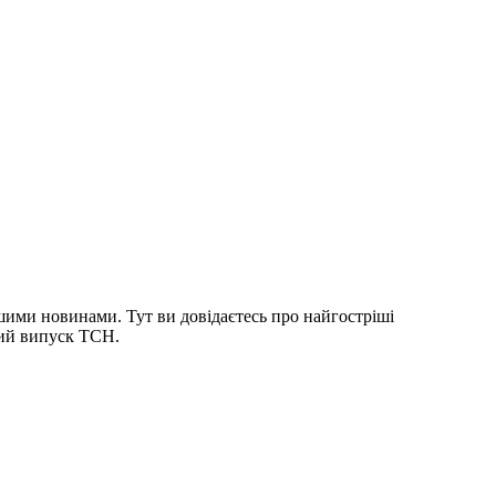
шими новинами. Тут ви довідаєтесь про найгостріші
ний випуск ТСН.