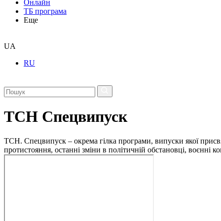
Онлайн
ТБ програма
Еще
UA
RU
ТСН Спецвипуск
ТСН. Спецвипуск – окрема гілка програми, випуски якої присв
протистояння, останні зміни в політичній обстановці, воєнні 