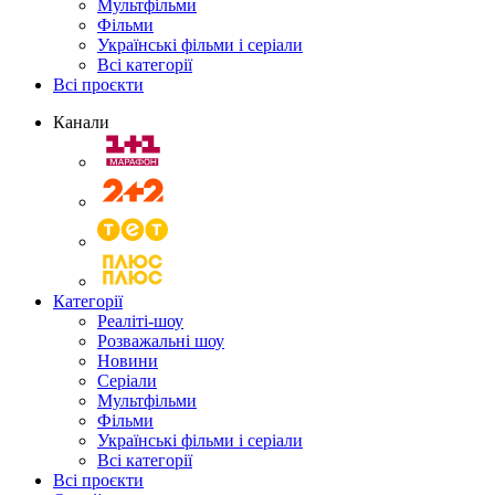
Мультфільми
Фільми
Українські фільми і серіали
Всі категорії
Всі проєкти
Канали
Категорії
Реаліті-шоу
Розважальні шоу
Новини
Серіали
Мультфільми
Фільми
Українські фільми і серіали
Всі категорії
Всі проєкти