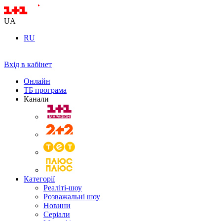
UA
RU
Вхід в кабінет
Онлайн
ТБ програма
Канали
Категорії
Реаліті-шоу
Розважальні шоу
Новини
Серіали