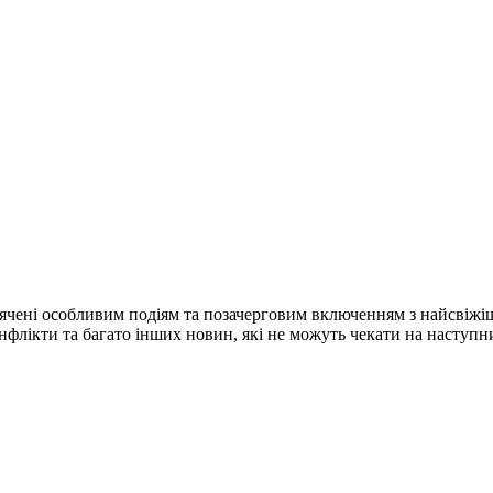
ячені особливим подіям та позачерговим включенням з найсвіжі
конфлікти та багато інших новин, які не можуть чекати на наступ