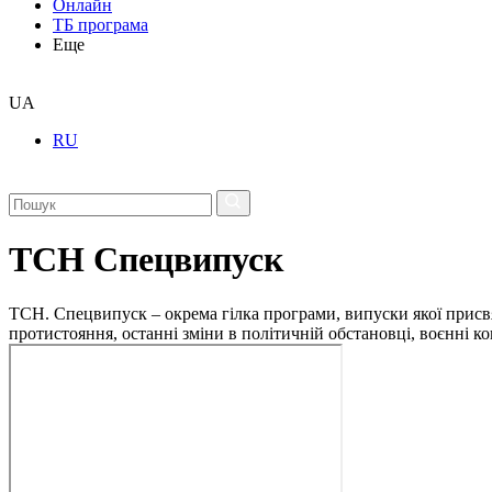
Онлайн
ТБ програма
Еще
UA
RU
ТСН Спецвипуск
ТСН. Спецвипуск – окрема гілка програми, випуски якої присв
протистояння, останні зміни в політичній обстановці, воєнні 