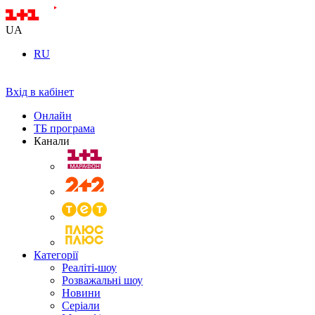
UA
RU
Вхід в кабінет
Онлайн
ТБ програма
Канали
Категорії
Реаліті-шоу
Розважальні шоу
Новини
Серіали