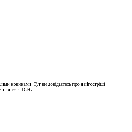
шими новинами. Тут ви довідаєтесь про найгостріші
ний випуск ТСН.