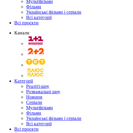
Мультфільми
Фільми
Українські фільми і серіали
Всі категорії
Всі проєкти
Канали
Категорії
Реаліті-шоу
Розважальні шоу
Новини
Серіали
Мультфільми
Фільми
Українські фільми і серіали
Всі категорії
Всі проєкти