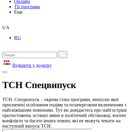
Онлайн
ТБ програма
Еще
UA
RU
Відкрити у додатку
ТСН Спецвипуск
ТСН. Спецвипуск – окрема гілка програми, випуски якої
присвячені особливим подіям та позачерговим включенням з
найсвіжішими новинами. Тут ви довідаєтесь про найгостріші
протистояння, останні зміни в політичній обстановці, воєнні
конфлікти та багато інших новин, які не можуть чекати на
наступний випуск ТСН.