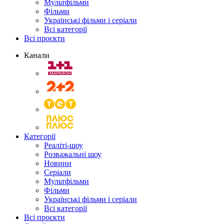
Мультфільми
Фільми
Українські фільми і серіали
Всі категорії
Всі проєкти
Канали
Категорії
Реаліті-шоу
Розважальні шоу
Новини
Серіали
Мультфільми
Фільми
Українські фільми і серіали
Всі категорії
Всі проєкти