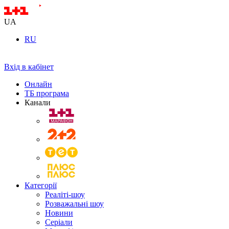
UA
RU
Вхід в кабінет
Онлайн
ТБ програма
Канали
Категорії
Реаліті-шоу
Розважальні шоу
Новини
Серіали