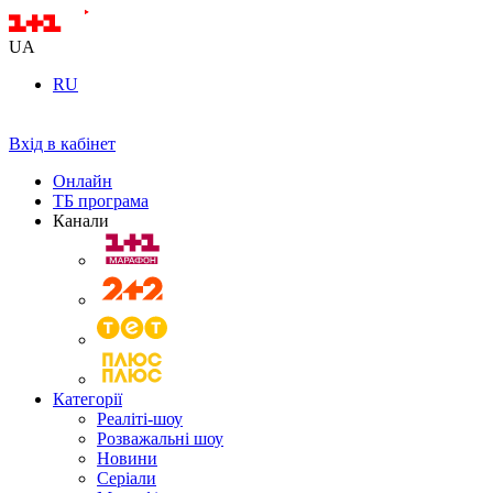
UA
RU
Вхід в кабінет
Онлайн
ТБ програма
Канали
Категорії
Реаліті-шоу
Розважальні шоу
Новини
Серіали