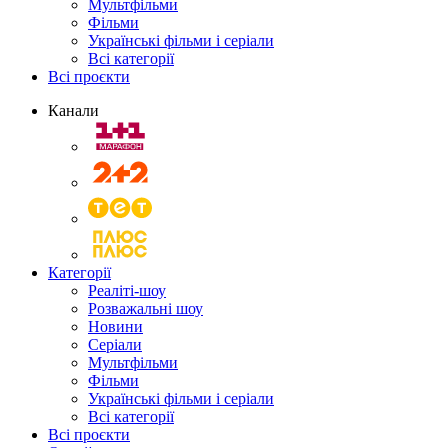
Мультфільми
Фільми
Українські фільми і серіали
Всі категорії
Всі проєкти
Канали
Категорії
Реаліті-шоу
Розважальні шоу
Новини
Серіали
Мультфільми
Фільми
Українські фільми і серіали
Всі категорії
Всі проєкти