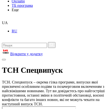
Онлайн
ТБ програма
Еще
UA
RU
Відкрити у додатку
ТСН Спецвипуск
ТСН. Спецвипуск – окрема гілка програми, випуски якої
присвячені особливим подіям та позачерговим включенням з
найсвіжішими новинами. Тут ви довідаєтесь про найгостріші
протистояння, останні зміни в політичній обстановці, воєнні
конфлікти та багато інших новин, які не можуть чекати на
наступний випуск ТСН.