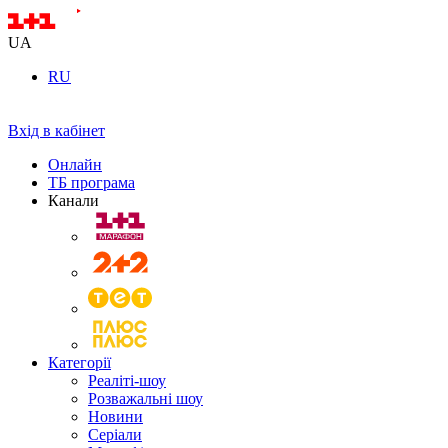
UA
RU
Вхід в кабінет
Онлайн
ТБ програма
Канали
Категорії
Реаліті-шоу
Розважальні шоу
Новини
Серіали