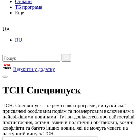
Онлайн
ТБ програма
Еще
UA
RU
Відкрити у додатку
ТСН Спецвипуск
ТСН. Спецвипуск – окрема гілка програми, випуски якої
присвячені особливим подіям та позачерговим включенням з
найсвіжішими новинами. Тут ви довідаєтесь про найгостріші
протистояння, останні зміни в політичній обстановці, воєнні
конфлікти та багато інших новин, які не можуть чекати на
наступний випуск ТСН.