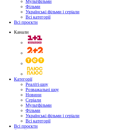
Мультфільми
Фільми
Українські фільми і серіали
Всі категорії
Всі проєкти
Канали
Категорії
Реаліті-шоу
Розважальні шоу
Новини
Серіали
Мультфільми
Фільми
Українські фільми і серіали
Всі категорії
Всі проєкти