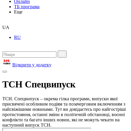
Онлайн
ТБ програма
Еще
UA
RU
Відкрити у додатку
ТСН Спецвипуск
ТСН. Спецвипуск – окрема гілка програми, випуски якої
присвячені особливим подіям та позачерговим включенням з
найсвіжішими новинами. Тут ви довідаєтесь про найгостріші
протистояння, останні зміни в політичній обстановці, воєнні
конфлікти та багато інших новин, які не можуть чекати на
наступний випуск ТСН.