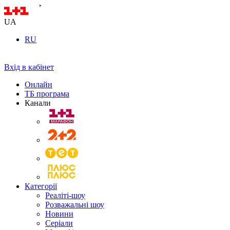
UA
RU
Вхід в кабінет
Онлайн
ТБ програма
Канали
Категорії
Реаліті-шоу
Розважальні шоу
Новини
Серіали