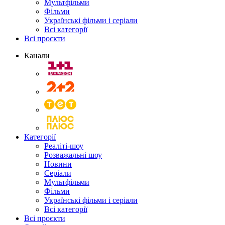
Мультфільми
Фільми
Українські фільми і серіали
Всі категорії
Всі проєкти
Канали
Категорії
Реаліті-шоу
Розважальні шоу
Новини
Серіали
Мультфільми
Фільми
Українські фільми і серіали
Всі категорії
Всі проєкти