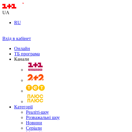
UA
RU
Вхід в кабінет
Онлайн
ТБ програма
Канали
Категорії
Реаліті-шоу
Розважальні шоу
Новини
Серіали