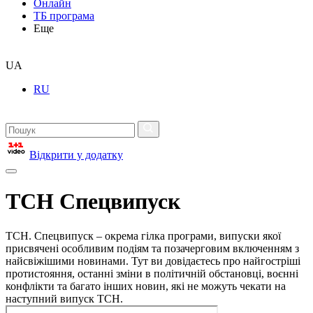
Онлайн
ТБ програма
Еще
UA
RU
Відкрити у додатку
ТСН Спецвипуск
ТСН. Спецвипуск – окрема гілка програми, випуски якої
присвячені особливим подіям та позачерговим включенням з
найсвіжішими новинами. Тут ви довідаєтесь про найгостріші
протистояння, останні зміни в політичній обстановці, воєнні
конфлікти та багато інших новин, які не можуть чекати на
наступний випуск ТСН.