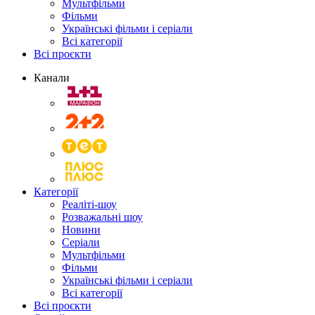
Мультфільми
Фільми
Українські фільми і серіали
Всі категорії
Всі проєкти
Канали
Категорії
Реаліті-шоу
Розважальні шоу
Новини
Серіали
Мультфільми
Фільми
Українські фільми і серіали
Всі категорії
Всі проєкти