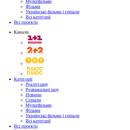
Мультфільми
Фільми
Українські фільми і серіали
Всі категорії
Всі проєкти
Канали
Категорії
Реаліті-шоу
Розважальні шоу
Новини
Серіали
Мультфільми
Фільми
Українські фільми і серіали
Всі категорії
Всі проєкти