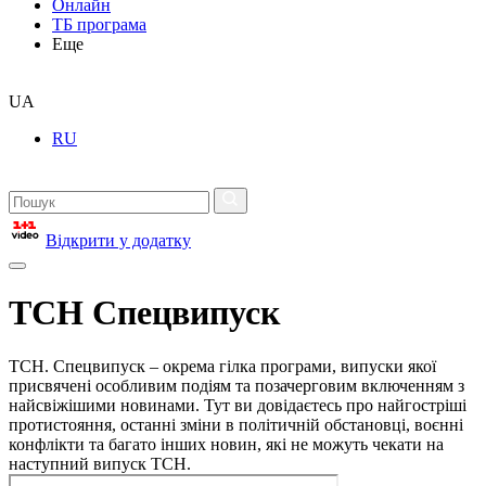
Онлайн
ТБ програма
Еще
UA
RU
Відкрити у додатку
ТСН Спецвипуск
ТСН. Спецвипуск – окрема гілка програми, випуски якої
присвячені особливим подіям та позачерговим включенням з
найсвіжішими новинами. Тут ви довідаєтесь про найгостріші
протистояння, останні зміни в політичній обстановці, воєнні
конфлікти та багато інших новин, які не можуть чекати на
наступний випуск ТСН.