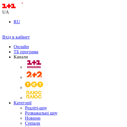
UA
RU
Вхід в кабінет
Онлайн
ТБ програма
Канали
Категорії
Реаліті-шоу
Розважальні шоу
Новини
Серіали