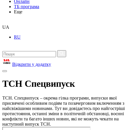
Онлайн
ТБ програма
Еще
UA
RU
Відкрити у додатку
ТСН Спецвипуск
ТСН. Спецвипуск – окрема гілка програми, випуски якої
присвячені особливим подіям та позачерговим включенням з
найсвіжішими новинами. Тут ви довідаєтесь про найгостріші
протистояння, останні зміни в політичній обстановці, воєнні
конфлікти та багато інших новин, які не можуть чекати на
наступний випуск ТСН.