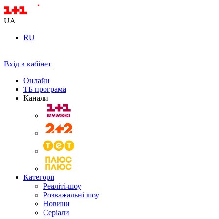
UA
RU
Вхід в кабінет
Онлайн
ТБ програма
Канали
Категорії
Реаліті-шоу
Розважальні шоу
Новини
Серіали