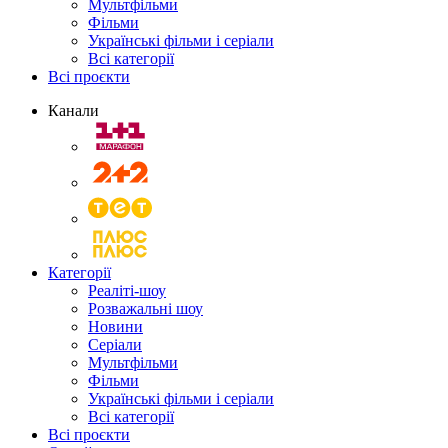
Мультфільми
Фільми
Українські фільми і серіали
Всі категорії
Всі проєкти
Канали
Категорії
Реаліті-шоу
Розважальні шоу
Новини
Серіали
Мультфільми
Фільми
Українські фільми і серіали
Всі категорії
Всі проєкти