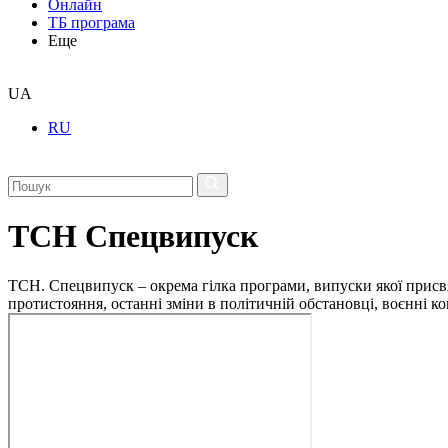
Онлайн
ТБ програма
Еще
UA
RU
ТСН Спецвипуск
ТСН. Спецвипуск – окрема гілка програми, випуски якої присв
протистояння, останні зміни в політичній обстановці, воєнні 