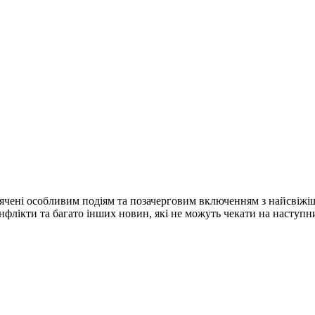
ячені особливим подіям та позачерговим включенням з найсвіжі
конфлікти та багато інших новин, які не можуть чекати на наступ