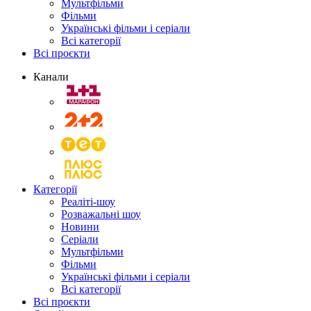
Мультфільми
Фільми
Українські фільми і серіали
Всі категорії
Всі проєкти
Канали
Категорії
Реаліті-шоу
Розважальні шоу
Новини
Серіали
Мультфільми
Фільми
Українські фільми і серіали
Всі категорії
Всі проєкти