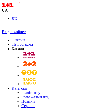
UA
RU
Вхід в кабінет
Онлайн
ТБ програма
Канали
Категорії
Реаліті-шоу
Розважальні шоу
Новини
Серіали