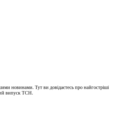
шими новинами. Тут ви довідаєтесь про найгостріші
ний випуск ТСН.