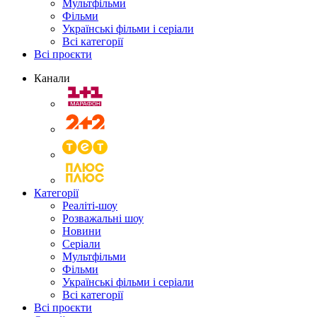
Мультфільми
Фільми
Українські фільми і серіали
Всі категорії
Всі проєкти
Канали
Категорії
Реаліті-шоу
Розважальні шоу
Новини
Серіали
Мультфільми
Фільми
Українські фільми і серіали
Всі категорії
Всі проєкти