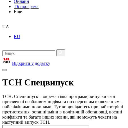
Онлайн
ТБ програма
Еще
UA
RU
Відкрити у додатку
ТСН Спецвипуск
ТСН. Спецвипуск – окрема гілка програми, випуски якої
присвячені особливим подіям та позачерговим включенням з
найсвіжішими новинами. Тут ви довідаєтесь про найгостріші
протистояння, останні зміни в політичній обстановці, воєнні
конфлікти та багато інших новин, які не можуть чекати на
наступний випуск ТСН.