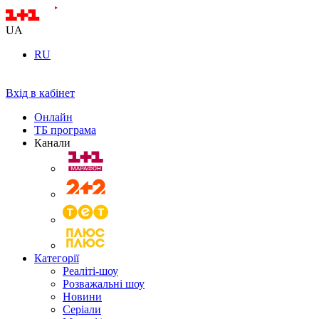
UA
RU
Вхід в кабінет
Онлайн
ТБ програма
Канали
Категорії
Реаліті-шоу
Розважальні шоу
Новини
Серіали