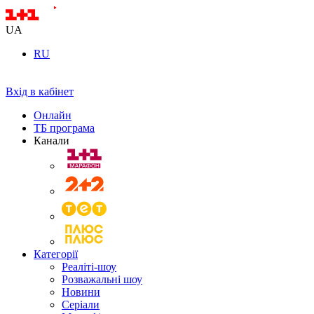
UA
RU
Вхід в кабінет
Онлайн
ТБ програма
Канали
Категорії
Реаліті-шоу
Розважальні шоу
Новини
Серіали