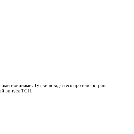
шими новинами. Тут ви довідаєтесь про найгостріші
ний випуск ТСН.