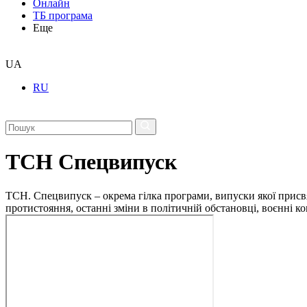
Онлайн
ТБ програма
Еще
UA
RU
ТСН Спецвипуск
ТСН. Спецвипуск – окрема гілка програми, випуски якої присв
протистояння, останні зміни в політичній обстановці, воєнні 