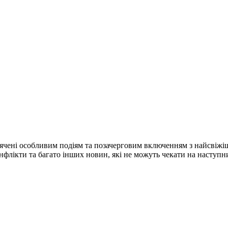
ячені особливим подіям та позачерговим включенням з найсвіжі
конфлікти та багато інших новин, які не можуть чекати на наступ