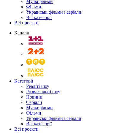
Мультфільми
Фільми
Українські фільми і серіали
Всі категорії
Всі проєкти
Канали
Категорії
Реаліті-шоу
Розважальні шоу
Новини
Серіали
Мультфільми
Фільми
Українські фільми і серіали
Всі категорії
Всі проєкти