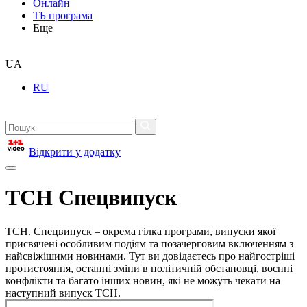
Онлайн
ТБ програма
Еще
UA
RU
Відкрити у додатку
ТСН Спецвипуск
ТСН. Спецвипуск – окрема гілка програми, випуски якої
присвячені особливим подіям та позачерговим включенням з
найсвіжішими новинами. Тут ви довідаєтесь про найгостріші
протистояння, останні зміни в політичній обстановці, воєнні
конфлікти та багато інших новин, які не можуть чекати на
наступний випуск ТСН.