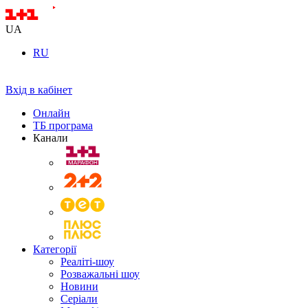
UA
RU
Вхід в кабінет
Онлайн
ТБ програма
Канали
Категорії
Реаліті-шоу
Розважальні шоу
Новини
Серіали