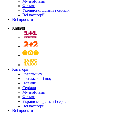
Мультфільми
Фільми
Українські фільми і серіали
Всі категорії
Всі проєкти
Канали
Категорії
Реаліті-шоу
Розважальні шоу
Новини
Серіали
Мультфільми
Фільми
Українські фільми і серіали
Всі категорії
Всі проєкти